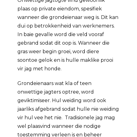
Onwettige jagtogte vind gewoonlik
plaas op private eiendom, spesifiek
wanneer die grondeienaar weg is. Dit kan
dui op betrokkenheid van werknemers.
In baie gevalle word die veld vooraf
gebrand sodat dit oop is. Wanneer die
gras weer begin groei, word diere
soontoe gelok en is hulle maklike prooi
vir jag met honde.
Grondeienaars wat kla of teen
onwettige jagters optree, word
geviktimiseer. Hul weiding word ook
jaarliks afgebrand sodat hulle nie weiding
vir hul vee het nie. Tradisionele jag mag
wel plaasvind wanneer die nodige
toestemming verleen is en beheer