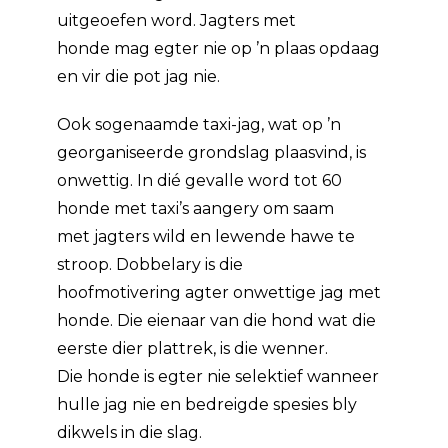
uitgeoefen word. Jagters met
honde mag egter nie op ’n plaas opdaag
en vir die pot jag nie.
Ook sogenaamde taxi-jag, wat op ’n
georganiseerde grondslag plaasvind, is
onwettig. In dié gevalle word tot 60
honde met taxi’s aangery om saam
met jagters wild en lewende hawe te
stroop. Dobbelary is die
hoofmotivering agter onwettige jag met
honde. Die eienaar van die hond wat die
eerste dier plattrek, is die wenner.
Die honde is egter nie selektief wanneer
hulle jag nie en bedreigde spesies bly
dikwels in die slag.