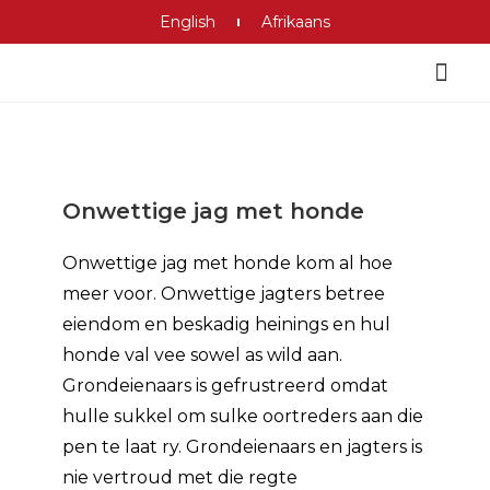
English
Afrikaans
Onwettige jag met honde
Onwettige jag met honde kom al hoe
meer voor. Onwettige jagters betree
eiendom en beskadig heinings en hul
honde val vee sowel as wild aan.
Grondeienaars is gefrustreerd omdat
hulle sukkel om sulke oortreders aan die
pen te laat ry. Grondeienaars en jagters is
nie vertroud met die regte