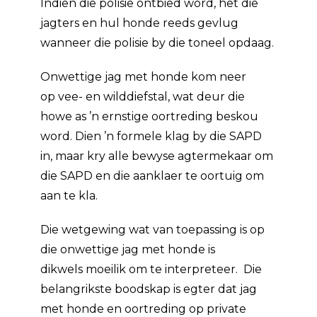
Indien die polisie ontbied word, het die
jagters en hul honde reeds gevlug
wanneer die polisie by die toneel opdaag.
Onwettige jag met honde kom neer
op vee- en wilddiefstal, wat deur die
howe as ’n ernstige oortreding beskou
word. Dien ’n formele klag by die SAPD
in, maar kry alle bewyse agtermekaar om
die SAPD en die aanklaer te oortuig om
aan te kla.
Die wetgewing wat van toepassing is op
die onwettige jag met honde is
dikwels moeilik om te interpreteer. Die
belangrikste boodskap is egter dat jag
met honde en oortreding op private